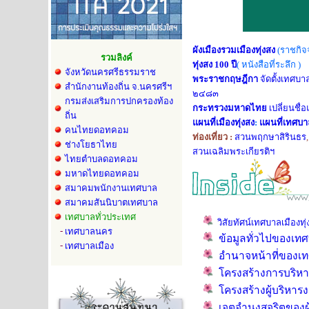
ผังเมืองรวมเมืองทุ่งสง
(ราชกิจ
รวมลิงค์
ทุ่งสง 100 ปี
( หนังสือที่ระลึก )
จังหวัดนครศรีธรรมราช
พระราชกฤษฎีกา
จัดตั้งเทศบ
สำนักงานท้องถิ่น จ.นครศรีฯ
๒๔๘๓
กรมส่งเสริมการปกครองท้อง
กระทรวงมหาดไทย
เปลี่ยนชื
ถิ่น
แผนที่เมืองทุ่งสง
:
แผนที่เทศบาล
คนไทยดอทคอม
ท่องเที่ยว :
สวนพฤกษาสิรินธร
ช่างโยธาไทย
สวนเฉลิมพระเกียรติฯ
ไทยตำบลดอทคอม
มหาดไทยดอทคอม
สมาคมพนักงานเทศบาล
สมาคมสันนิบาตเทศบาล
เทศบาลทั่วประเทศ
วิสัยทัศน์เทศบาลเมืองทุ่
-
เทศบาลนคร
ข้อมูลทั่วไปของเท
-
เทศบาลเมือง
อำนาจหน้าที่ของเ
โครงสร้างการบริหา
โครงสร้างผู้บริหาร
เจตจำนงสุจริตของผู