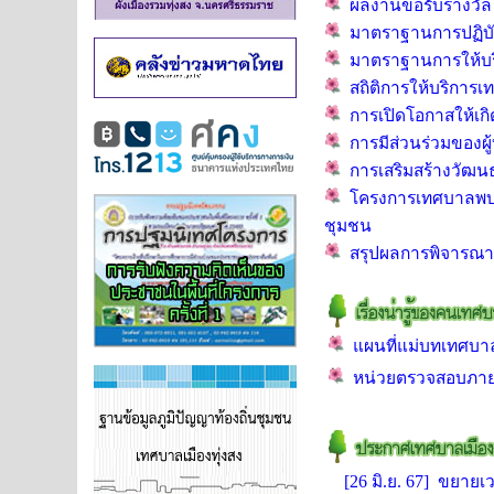
ผลงานขอรับรางวัล U
มาตราฐานการปฏิบัติ
มาตราฐานการให้บร
สถิติการให้บริการเท
การเปิดโอกาสให้เกิ
การมีส่วนร่วมของผู
การเสริมสร้างวัฒน
โครงการเทศบาลพบส
ชุมชน
สรุปผลการพิจารณา
แผนที่แม่บทเทศบาลเ
หน่วยตรวจสอบภายใ
[26 มิ.ย. 67] ขยาย