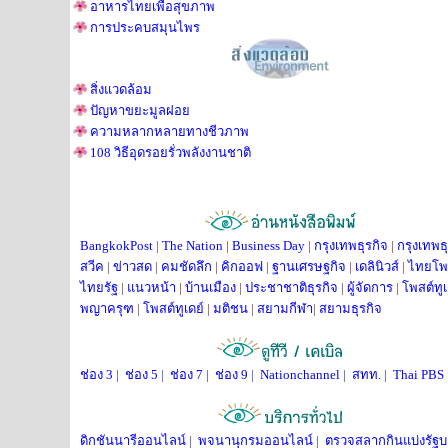
อาหารไทยเพื่อสุขภาพ
การประคบสมุนไพร
สิ่งแวดล้อม
ปัญหาขยะมูลฝอย
ความหลากหลายทางชีวภาพ
108 วิธีอุดรอยรั่วพลังงานชาติ
BangkokPost
|
The Nation
|
Business Day
|
กรุงเทพธุรกิจ
|
กรุงเทพธุ
สวีค
|
ข่าวสด
|
คมชัดลึก
|
คิกออฟ
|
ฐานเศรษฐกิจ
|
เดลินิวส์
|
ไทยโพ
ไทยรัฐ
|
แนวหน้า
|
บ้านเมือง
|
ประชาชาติธุรกิจ
|
ผู้จัดการ
|
โพสต์ทู
พญาครุฑ
|
โพสต์ทูเดย์
|
มติชน
|
สยามกีฬา
|
สยามธุรกิจ
ช่อง 3
|
ช่อง 5
|
ช่อง 7
|
ช่อง 9
|
Nationchannel
|
สทท.
|
Thai PBS
ดิกชันนารีออนไลน์
|
พจนานุกรมออนไลน์
|
ตรวจสลากกินแบ่งรัฐ