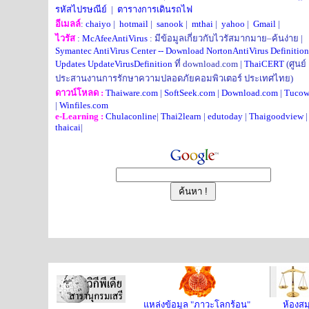
รหัสไปรษณีย์
|
ตารางการเดินรถไฟ
อีเมลล์
:
chaiyo
|
hotmail
|
sanook
|
mthai
|
yahoo
|
Gmail
|
ไวรัส
:
McAfeeAntiVirus
: มีข้อมูลเกี่ยวกับไวรัสมากมาย–ค้นง่าย |
Symantec AntiVirus Center --
Download NortonAntiVirus Definition
Updates
UpdateVirusDefinition
ที่ download.com |
ThaiCERT
(ศูนย์
ประสานงานการรักษาความปลอดภัยคอมพิวเตอร์ ประเทศไทย)
ดาวน์โหลด :
Thaiware.com
|
SoftSeek.com
|
Download.com
|
Tucow
|
Winfiles.com
e-Learning :
Chulaconline
|
Thai2learn
|
edutoday
|
Thaigoodview
|
thaicai
|
แหล่งข้อมูล "ภาวะโลกร้อน"
ห้องส