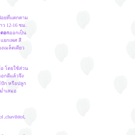
ากฝอยที่แตกตาม
 ยาว 12-16 ซม.
น
ดอก
ออกเป็น
 แยกเพศ สี
งเมล็ดเดียว
ข้อ โดยใช้ส่วน
อกดีแล้วจึง
ปัก หรือปลูก
สม่ำเสมอ
 ,chavibitol,