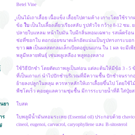
Betel Vine
ูเป็นไม้เถาเลื้อย เนื้อแข็ง เลื้อยไปตามค้าง เกาะโดยใช้ร
ข้อ
ใบ
เป็นใบเลี้ยงเดี่ยวเรียงสลับ รูปหัวใจ กว้าง 8-12 ซม.
ปลายใบแหลม หน้าใบมัน ใบมีกลิ่นหอมเฉพาะ รสเผ็ดร้อ
ช่อที่ซอกใบ ดอกย่อยขนาดเล็กอัดแน่นเป็นรูปทรงกระบอก
ขาว
ผล
เป็นผลสดกลมเล็กเบียดอยู่บนแกน ใน 1 ผล จะมีเพีย
พลูมีหลายพันธุ์ เช่นพลูเหลือง พลูทองหลาง
์
ใช้วิธีปักชำ โดยตัดเถาพลูเป็นท่อน แต่ละต้นให้มีข้อ 3 - 5 
ที่เป็นเถาแก่ นำไปปักชำบริเวณที่มีความชื้น ปักชำจนรากอ
ย้ายลงปลูกในหลุม ควรหาหลักให้เถาเลื้อยขึ้นไป โดยใช้ไม้
พืชโตเร็ว คอยดูแลความชุ่มชื้น มีการระบายน้ำที่ดี ใส่ปุ๋ย
็นยา
ใบสด
าร
ใบพลูมีน้ำมันหอมระเหย (Essential oil) ประกอบด้วย chavicol
ญ
cineol, eugenoi, carvacrol, caryophyllene และ B-sitosterol