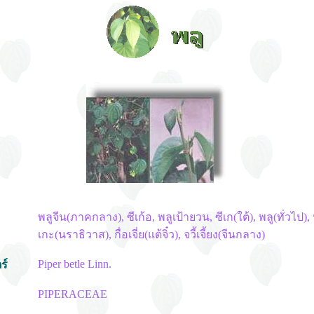
พลูจีน(ภาคกลาง), ซีเก้อ, พลูเป้ายวน, ซีเก(ใต้), พลู(ทั่วไป), 
เกะ(นราธิวาส), กื่อเจี่ย(แต้จิ๋ว), จวี้เจี้ยง(จีนกลาง)
Piper betle Linn.
ร์
PIPERACEAE