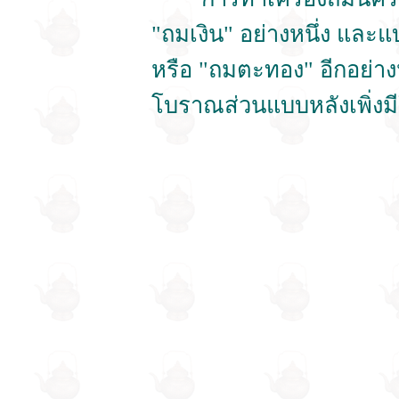
"ถมเงิน" อย่างหนึ่ง และแ
หรือ "ถมตะทอง" อีกอย่า
โบราณส่วนแบบหลังเพิ่งมี