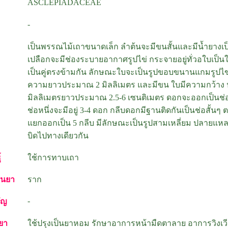
ASCLEPIADACEAE
-
เป็นพรรณไม้เถาขนาดเล็ก ลำต้นจะมีขนสั้นและมีน้ำยางเป
เปลือกจะมีช่องระบายอากาศรูปไข่ กระจายอยู่ทั่วอใบเป็นใ
เป็นคู่ตรงข้ามกัน ลักษณะใบจะเป็นรูปขอบขนานแกมรูปไข่
ความยาวประมาณ 2 มิลลิเมตร และมีขน ใบมีความกว้าง
มิลลิเมตรยาวประมาณ 2.5-6 เซนติเมตร ดอกจะออกเป็นช่
ช่อหนึ่งจะมีอยู่ 3-4 ดอก กลีบดอกมีฐานติดกันเป็นช่อสั้น
แยกออกเป็น 5 กลีบ มีลักษณะเป็นรูปสามเหลี่ยม ปลายแห
บิดไปทางเดียวกัน
์
ใช้การทาบเถา
็นยา
ราก
-
ัญ
ยา
ใช้ปรุงเป็นยาหอม รักษาอาการหน้ามืดตาลาย อาการวิงเว