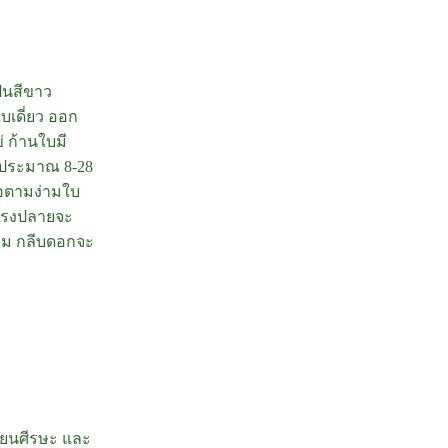
็นสีขาว
บเดี่ยว ออก
 ก้านใบมี
 ประมาณ 8-28
อตามง่ามใบ
ๆ ตรงปลายจะ
ลม กลีบดอกจะ
ียนศีรษะ และ