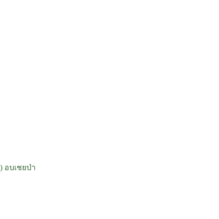
์) อบเชยป่า