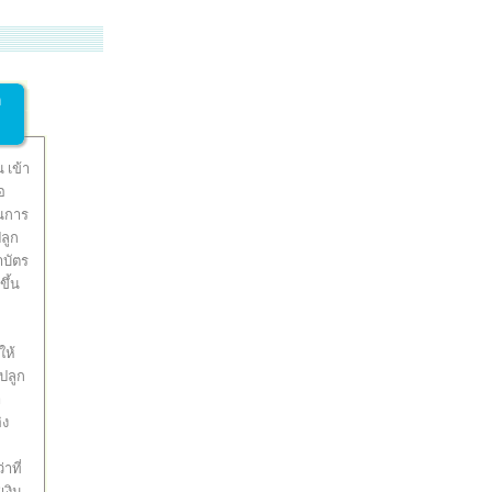
ล
 เข้า
อ
ินการ
ลูก
าบัตร
ึ้น
ให้
ปลูก
า
ิง
าที่
เงิน