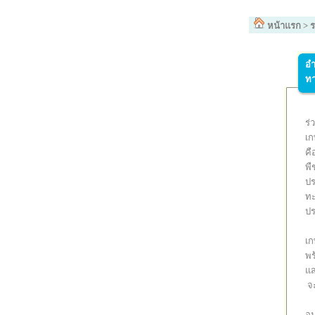
หน้าแรก
>
ร
อำ
ท
ร่
เก
คื
พื
ปร
ทะ
ปร
เก
พร
แส
จ
อน