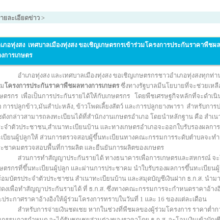
ายละเอียดข่าว
>
เภอทุ่งสง เทศบาลเมืองทุ่งสง ขอเชิญเกษตรกรเข้าร่วมโครงการประกันราคาพืชผ
างการเกษตร
อำเภอทุ่งสง และเทศบาลเมืองทุ่งสง ขอเชิญเกษตรกรชาวอำเภอทุ่งสงทุกท่าน
วม
โครงการประกันราคาพืชผลทางการเกษตร
ซึ่งทางรัฐบาลมีนโยบายที่จะช่วยเหลื
ษตรกร เพื่อเป็นการประกันรายได้ให้กับเกษตรกร โดยพืชเศรษฐกิจหลักที่จะดำเน
อ การปลูกข้าว,มันสำปะหลัง, ข้าวโพดเลี้ยงสัตว์ และการปลูกยางพารา สำหรับการป
ชดังกล่าวสามารถลงทะเบียนได้ที่สำนักงานเกษตรอำเภอ โดยนำหลักฐาน คือ สำเน
ะจำตัวประชาชน,สำเนาทะเบียนบ้าน และทางเกษตรอำเภอจะออกใบรับรองผลการข
เบียนผู้ปลูกให้ ส่วนการตรวจสอบผู้ขึ้นทะเบียนทางคณะกรรมการระดับตำบลจะทำ
ะชาคมตรวจสอบพื้นที่การผลิต และยืนยันการผลิตของเกษตร
ส่วนการทำสัญญาประกันรายได้ ทางธนาคารเพื่อการเกษตรและสหกรณ์ จะ
ษตรกรที่ขึ้นทะเบียนผู้ปลูก และผ่านการประชาคม นำใบรับรองผลการขึ้นทะเบียนผู้
้อมบัตรประจำตัวประชาชน สำเนาทะเบียนบ้าน และสมุดบัญชีเงินฝาก ธ.ก.ส. นำม
ดงเพื่อทำสัญญาประกันรายได้ ที่ ธ.ก.ส. ซึ่งทางคณะกรรมการจะกำหนดราคาอ้างอ
ะประกาศราคาอ้างอิงให้ผู้ร่วมโครงการทราบในวันที่ 1 และ 16 ของแต่ละเดือ
น
สำหรับการจ่ายเงินชดเชย หากในช่วงที่พืชผลของผู้ร่วมโครงการ ราคาต่ำกว่
ุกรรมการกำหนด จะได้รับชดเชยส่วนต่างของราคาโดย ธ.ก.ส. จะโอนเงินเข้าบัญชี