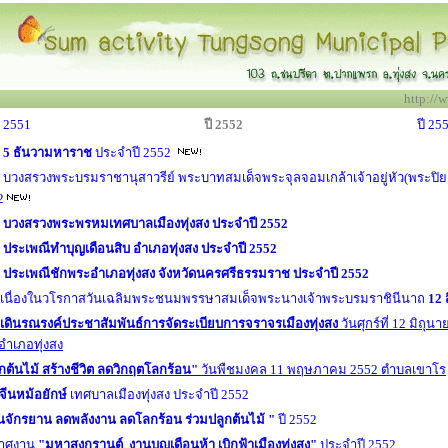
http://
w
ี 2551
ปี 2552
ปี 25
ม
5 ธันวามหาราช
ประจำปี 2552
บวงสรวงพระบรมราชานุสาวรีย์ พระบาทสมเด็จพระจุลจอมเกล้าเจ้าอยู่หัว(พระป
2
บวงสรวงพระพรหมเทศบาลเมืองทุ่งสง ประจำปี 2552
ประเพณีทำบุญเดือนสิบ อำเภอทุ่งสง ประจำปี 2552
ประเพณีชักพระอำเภอทุ่งสง จังหวัดนครศรีธรรมราช ประจำปี 2552
เนื่องในวโรกาสวันเฉลิมพระชนมพรรษาสมเด็จพระนางเจ้าพระบรมราชินีนาถ
12 
เดินรณรงค์ประชาสัมพันธ์การจัดระเบียบการจราจรเมืองทุ่งสง
วันศุกร์ที่ 12 มิถ
รอำเภอทุ่งสง
กต้น
ไม้ สร้างชีวิต ลดวิกฤตโลกร้อน"
วันพืชมงคล
11 พฤษภาคม 2552
ตำบลเขาโร
ีนหม้อยักษ์
เทศบาลเมืองทุ่งสง ประจำปี 2552
ั่นจักรยาน ลดพลังงาน ลดโลกร้อน ร่วมปลูกต้นไม้
"
ปี 255
2
าศงาน
"มหาสงกรานต์ งานบุญเดือนห้า เบิกฟ้าเมืองทุ่งสง"
ประจำปี 2552