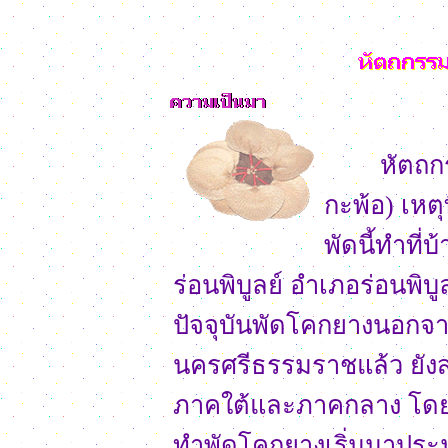
หัตถกรรม
กะพ้อ) เหตุท
พัดนี้ทำที่
ร่อนพิบูลย์ อำเภอร่อนพิ
ปัจจุบันพัดโคกยางนอกจา
นครศรีธรรมราชแล้ว ยังส่
ภาคใต้และภาคกลาง โด
ทำพัดโคกยางเริ่มมาประม